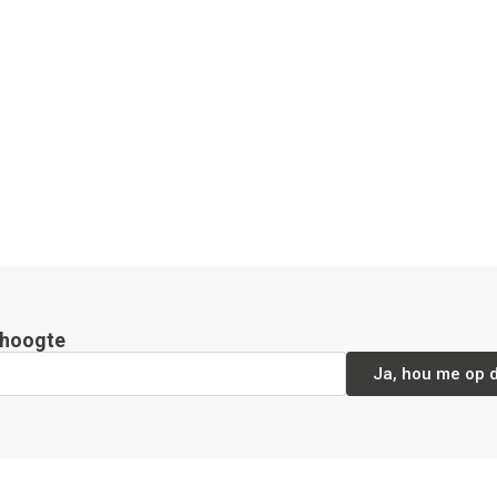
e hoogte
Ja, hou me op 