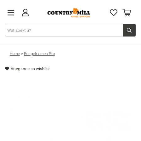
Ruiter
Home
>
Beugelriemen Pro
Voeg toe aan wishlist
Paard
Zadels
Western
Hartslagmeters
Overig