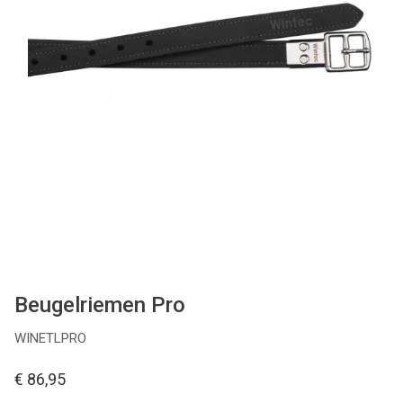
Zadelpasservice
Diensten
Contact
Afspraak maken
Wintec
Beugelriemen Pro
WINETLPRO
€ 86,95