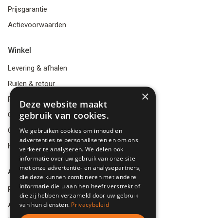
Prijsgarantie
Actievoorwaarden
Winkel
Levering & afhalen
Ruilen & retour
×
FAQ
Deze website maakt
gebruik van cookies.
Cadeaubon
Openingstijden
We gebruiken cookies om inhoud en
advertenties te personaliseren en om ons
Herroepingsformulier
verkeer te analyseren. We delen ook
informatie over uw gebruik van onze site
met onze advertentie- en analysepartners,
Account
die deze kunnen combineren met andere
informatie die u aan hen heeft verstrekt of
Registreren
die zij hebben verzameld door uw gebruik
van hun diensten.
Privacybeleid
Account